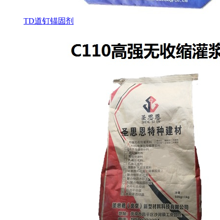
TD道钉锚固剂